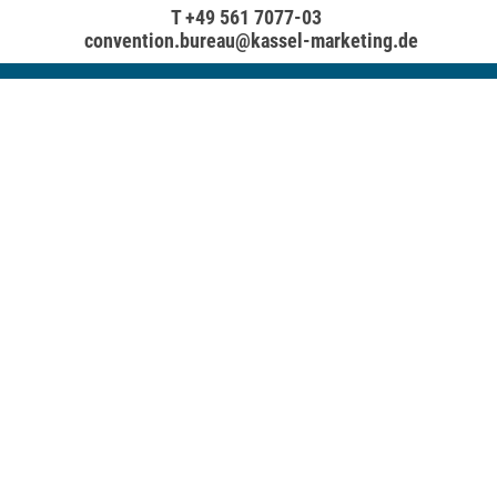
T +49 561 7077-03
convention.bureau@kassel-marketing.de
Kassel Convention Bureau
Holger-Börner-Platz 1, 34119 Kassel
T +49 561 70 77-03
convention.bureau@kassel-marketing.de
Mitglied im