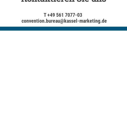
T +49 561 7077-03
convention.bureau@kassel-marketing.de
Kassel Convention Bureau
Holger-Börner-Platz 1, 34119 Kassel
T +49 561 70 77-03
convention.bureau@kassel-marketing.de
Mitglied im