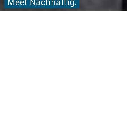
Meet Nachhaltig.
Nachhaltige 360-Grad-
Veranstaltungen
Kassel ist nicht nur die zweitgrünste Stadt in Deutschland,
sondern auch führend im Bereich nachhaltige Business-Events.
Ob klimaneutrale Mobilität, Locations, regionales Bio-Catering
oder Rahmenprogramme im Grünen: Bei uns in Kassel finden Sie
für alle Bereiche der Eventplanung die passenden nachhaltigen
Angebote!
Kostenfreier Klima-Check Ihrer geplanten
Veranstaltung